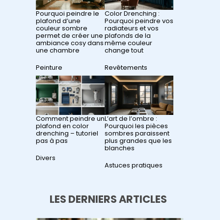
Pourquoi peindre le
Color Drenching :
plafond d’une
Pourquoi peindre vos
couleur sombre
radiateurs et vos
permet de créer une
plafonds de la
ambiance cosy dans
même couleur
une chambre
change tout
Par rapport à
Peinture
Par rapport à
Revêtements
Comment peindre un
L’art de l’ombre :
plafond en color
Pourquoi les pièces
drenching – tutoriel
sombres paraissent
pas à pas
plus grandes que les
blanches
Par rapport à
Divers
Par rapport à
Astuces pratiques
LES DERNIERS ARTICLES