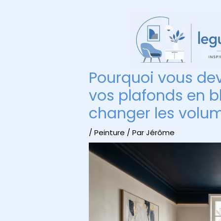
Aller
au
contenu
Pourquoi vous dev
vos plafonds en bl
changer les volu
/
Peinture
/ Par
Jérôme