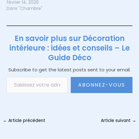
février 14, 2026
Dans "Chambre"
En savoir plus sur Décoration
intérieure : idées et conseils – Le
Guide Déco
Subscribe to get the latest posts sent to your email.
Saisissez votre adresse e-mail…
ABONNEZ-VOUS
Navigation
←
Article précédent
Article suivant
→
des
articles