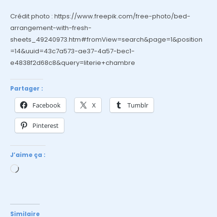
Crédit photo : https://www.freepik.com/free-photo/bed-
arrangement-with-fresh-
sheets_49240973.htm#fromView=search&page=1&position
=14&uuid=43c7a573-ae37-4a57-bec1-
e4838f2d68c8&query=literie+chambre
Partager :
Facebook
X
Tumblr
Pinterest
J’aime ça :
Chargement…
Similaire