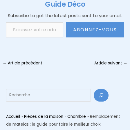
Guide Déco
Subscribe to get the latest posts sent to your email.
Saisissez votre adresse e-mail…
ABONNEZ-VOUS
Navigation
←
Article précédent
Article suivant
→
des
articles
Reche
Accueil
»
Pièces de la maison
»
Chambre
»
Remplacement
de matelas : le guide pour faire le meilleur choix