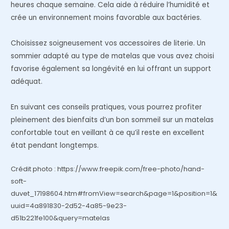
heures chaque semaine. Cela aide à réduire l’humidité et
crée un environnement moins favorable aux bactéries.
Choisissez soigneusement vos accessoires de literie. Un
sommier adapté au type de matelas que vous avez choisi
favorise également sa longévité en lui offrant un support
adéquat.
En suivant ces conseils pratiques, vous pourrez profiter
pleinement des bienfaits d’un bon sommeil sur un matelas
confortable tout en veillant à ce qu’il reste en excellent
état pendant longtemps.
Crédit photo : https://www.freepik.com/free-photo/hand-
soft-
duvet_17198604.htm#fromView=search&page=1&position=1&
uuid=4a891830-2d52-4a85-9e23-
d51b221fe100&query=matelas