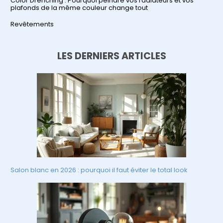
Color Drenching : Pourquoi peindre vos radiateurs et vos
plafonds de la même couleur change tout
Par rapport à
Revêtements
LES DERNIERS ARTICLES
Salon blanc en 2026 : pourquoi il faut éviter le total look