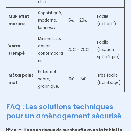
chic.
Sophistiqué,
MDF effet
Facile
moderne,
15€ – 20€
marbre
(adhésif).
lumineux.
Minimaliste,
Facile
Verre
aérien,
20€ – 25€
(fixation
trempé
contempora
spécifique).
in.
Industriel,
Métal peint
Très facile
sobre,
10€ – 15€
mat
(bombage).
graphique.
FAQ : Les solutions techniques
pour un aménagement sécurisé
N’y a-t-il pas un risque de surchauffe avec la tablette