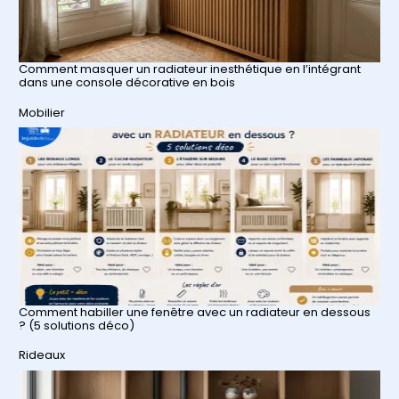
Comment masquer un radiateur inesthétique en l’intégrant
dans une console décorative en bois
Par rapport à
Mobilier
Comment habiller une fenêtre avec un radiateur en dessous
? (5 solutions déco)
Par rapport à
Rideaux