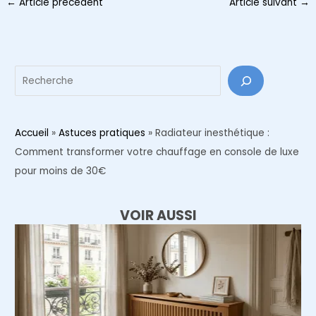
←
Article précédent
Article suivant
→
des
articles
Reche
Accueil
»
Astuces pratiques
»
Radiateur inesthétique :
Comment transformer votre chauffage en console de luxe
pour moins de 30€
VOIR AUSSI