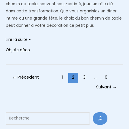
chemin de table, souvent sous-estimé, joue un rôle clé
dans cette transformation. Que vous organisiez un dîner
intime ou une grande fête, le choix du bon chemin de table
peut donner à votre décoration ce petit plus
Comment
Lire la suite »
créer
Objets déco
une
table
élégante
avec
Pagination
←
Précédent
1
2
3
…
6
un
d’article
Suivant
→
chemin
de
table
Reche