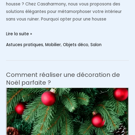
housse ? Chez Casaharmony, nous vous proposons des
solutions élégantes pour métamorphoser votre intérieur
sans vous ruiner. Pourquoi opter pour une housse
Transformez
Lire la suite »
votre
Astuces pratiques
,
Mobilier
,
Objets déco
,
Salon
salon
avec
une
housse
Comment réaliser une décoration de
de
Noël parfaite ?
canapé
d’angle
Casaharmony
:
élégance
et
praticité