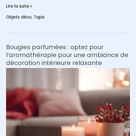
5
Lire la suite »
raisons
Objets déco
,
Tapis
d’ajouter
un
tapis
en
Bougies parfumées : optez pour
jute
l’aromathérapie pour une ambiance de
à
décoration intérieure relaxante
votre
décoration
intérieure