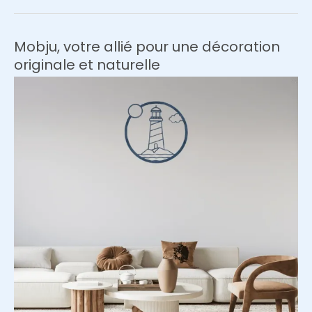
:
Pourquoi
les
Mobju, votre allié pour une décoration
formes
originale et naturelle
irrégulières
et
fluides
remplacent
les
cadres
rectangulaires
classiques