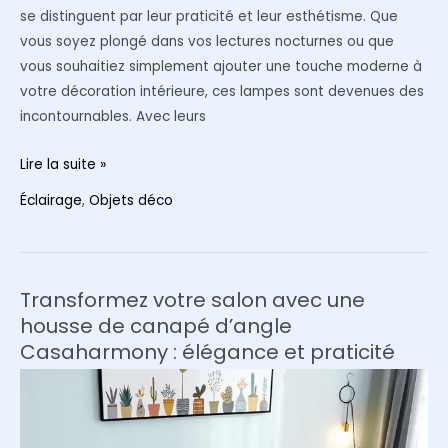
se distinguent par leur praticité et leur esthétisme. Que
vous soyez plongé dans vos lectures nocturnes ou que
vous souhaitiez simplement ajouter une touche moderne à
votre décoration intérieure, ces lampes sont devenues des
incontournables. Avec leurs
Lampe
Lire la suite »
tactile
Éclairage
,
Objets déco
:
un
atout
fonctionnel
Transformez votre salon avec une
et
housse de canapé d’angle
esthétique
Casaharmony : élégance et praticité
pour
votre
décoration
intérieure