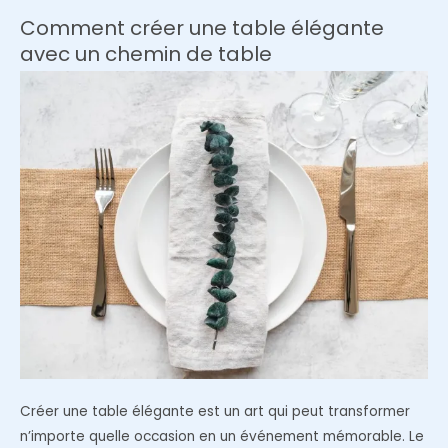
à
Comment créer une table élégante
votre
avec un chemin de table
maison
avec
des
paniers
suspendus
Créer une table élégante est un art qui peut transformer
n’importe quelle occasion en un événement mémorable. Le