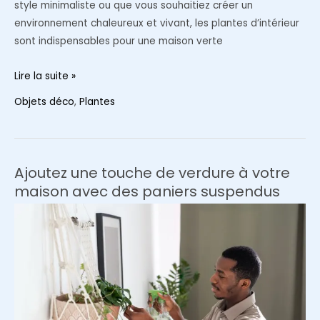
style minimaliste ou que vous souhaitiez créer un
environnement chaleureux et vivant, les plantes d’intérieur
sont indispensables pour une maison verte
Plantes
Lire la suite »
d’intérieur
Objets déco
,
Plantes
:
Le
must-
have
Ajoutez une touche de verdure à votre
pour
maison avec des paniers suspendus
une
maison
verte
et
design