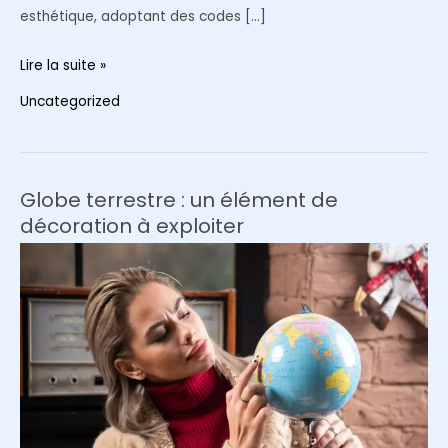
esthétique, adoptant des codes […]
Déco
Lire la suite »
entrée
Uncategorized
:
les
8
erreurs
Globe terrestre : un élément de
à
décoration à exploiter
éviter
+
idées
ultra
modernes