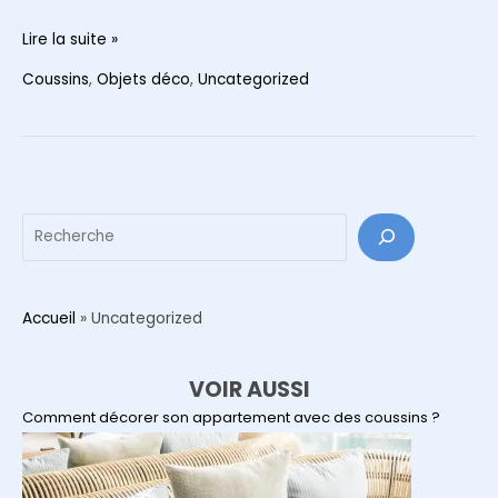
Coussins
Lire la suite »
décoratifs
Coussins
,
Objets déco
,
Uncategorized
:
donnez
du
pep’s
à
Reche
votre
intérieur
Accueil
»
Uncategorized
VOIR AUSSI
Comment décorer son appartement avec des coussins ?