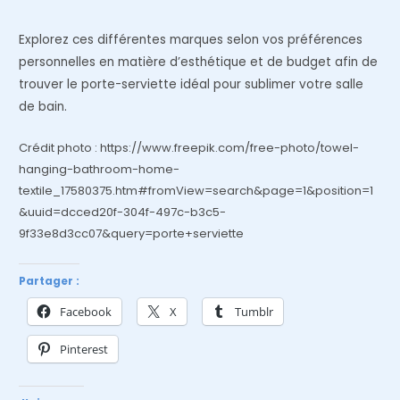
Explorez ces différentes marques selon vos préférences
personnelles en matière d’esthétique et de budget afin de
trouver le porte-serviette idéal pour sublimer votre salle
de bain.
Crédit photo : https://www.freepik.com/free-photo/towel-
hanging-bathroom-home-
textile_17580375.htm#fromView=search&page=1&position=1
&uuid=dcced20f-304f-497c-b3c5-
9f33e8d3cc07&query=porte+serviette
Partager :
Facebook
X
Tumblr
Pinterest