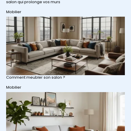
salon qui prolonge vos murs
Par rapport à
Mobilier
Comment meubler son salon ?
Par rapport à
Mobilier