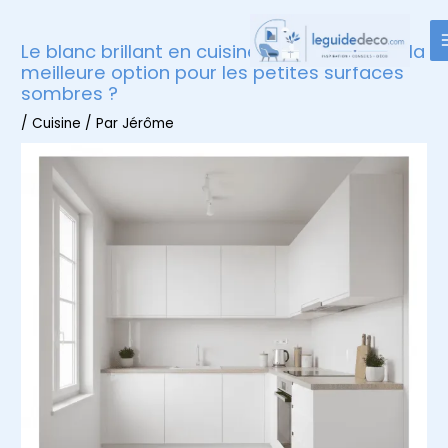
Aller
au
Le blanc brillant en cuisine : pourquoi c’est la
contenu
meilleure option pour les petites surfaces
sombres ?
/
Cuisine
/ Par
Jérôme