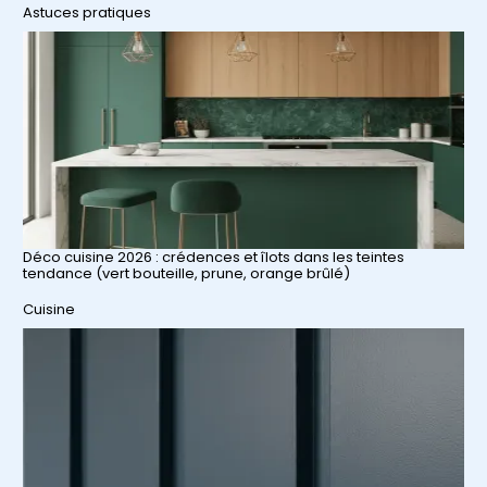
Par rapport à
Astuces pratiques
Déco cuisine 2026 : crédences et îlots dans les teintes
tendance (vert bouteille, prune, orange brûlé)
Par rapport à
Cuisine