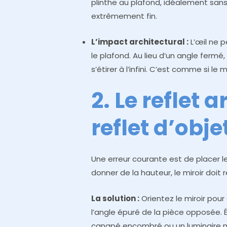
plinthe au plafond, idéalement sans
extrêmement fin.
L’impact architectural :
L’œil ne p
le plafond. Au lieu d’un angle fermé,
s’étirer à l’infini. C’est comme si le
2. Le reflet 
reflet d’obje
Une erreur courante est de placer le
donner de la hauteur, le miroir doit r
La solution :
Orientez le miroir pour 
l’angle épuré de la pièce opposée. Év
canapé encombré ou un luminaire m