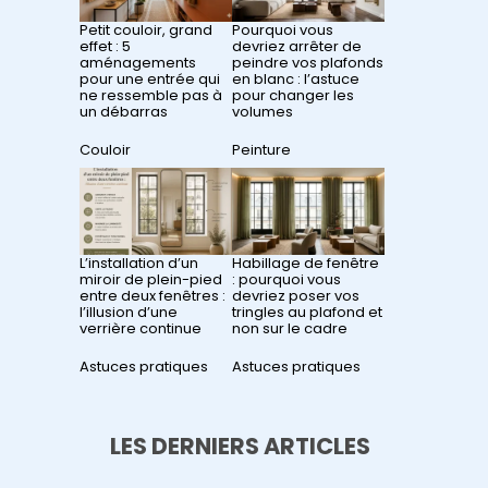
Petit couloir, grand
Pourquoi vous
effet : 5
devriez arrêter de
aménagements
peindre vos plafonds
pour une entrée qui
en blanc : l’astuce
ne ressemble pas à
pour changer les
un débarras
volumes
Par rapport à
Couloir
Par rapport à
Peinture
L’installation d’un
Habillage de fenêtre
miroir de plein-pied
: pourquoi vous
entre deux fenêtres :
devriez poser vos
l’illusion d’une
tringles au plafond et
verrière continue
non sur le cadre
Par rapport à
Astuces pratiques
Par rapport à
Astuces pratiques
LES DERNIERS ARTICLES