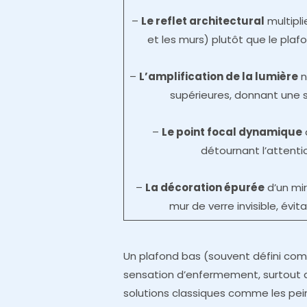
–
Le reflet architectural
multipli
et les murs) plutôt que le plafo
–
L’amplification de la lumière
n
supérieures, donnant une 
–
Le point focal dynamique
détournant l’attentio
–
La décoration épurée
d’un mir
mur de verre invisible, évi
Un plafond bas (souvent défini co
sensation d’enfermement, surtout da
solutions classiques comme les peind