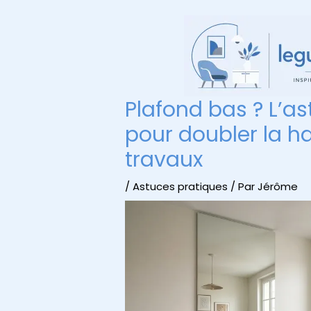
Aller
au
contenu
Plafond bas ? L’as
pour doubler la h
travaux
/
Astuces pratiques
/ Par
Jérôme