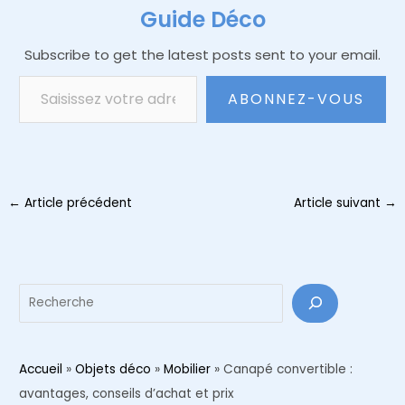
Guide Déco
Subscribe to get the latest posts sent to your email.
Saisissez votre adresse e-mail…
ABONNEZ-VOUS
Navigation
←
Article précédent
Article suivant
→
des
articles
Reche
Accueil
»
Objets déco
»
Mobilier
»
Canapé convertible :
avantages, conseils d’achat et prix