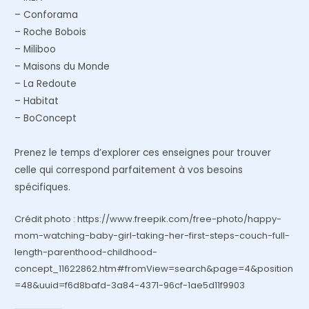
– Conforama
– Roche Bobois
– Miliboo
– Maisons du Monde
– La Redoute
– Habitat
– BoConcept
Prenez le temps d’explorer ces enseignes pour trouver
celle qui correspond parfaitement à vos besoins
spécifiques.
Crédit photo : https://www.freepik.com/free-photo/happy-
mom-watching-baby-girl-taking-her-first-steps-couch-full-
length-parenthood-childhood-
concept_11622862.htm#fromView=search&page=4&position
=48&uuid=f6d8bafd-3a84-4371-96cf-1ae5d11f9903