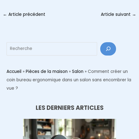
Navigation
←
Article précédent
Article suivant
→
des
articles
Reche
Accueil
»
Pièces de la maison
»
Salon
»
Comment créer un
coin bureau ergonomique dans un salon sans encombrer la
vue ?
LES DERNIERS ARTICLES