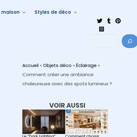
a maison
Styles de déco
Accueil
»
Objets déco
»
Éclairage
»
Comment créer une ambiance
chaleureuse avec des spots lumineux ?
VOIR AUSSI
Le “Dark Lighting” :
Comment choisir