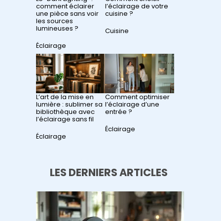
comment éclairer
l’éclairage de votre
une pièce sans voir
cuisine ?
les sources
lumineuses ?
Par rapport à
Cuisine
Par rapport à
Éclairage
L’art de la mise en
Comment optimiser
lumière : sublimer sa
l’éclairage d’une
bibliothèque avec
entrée ?
l’éclairage sans fil
Par rapport à
Éclairage
Par rapport à
Éclairage
LES DERNIERS ARTICLES