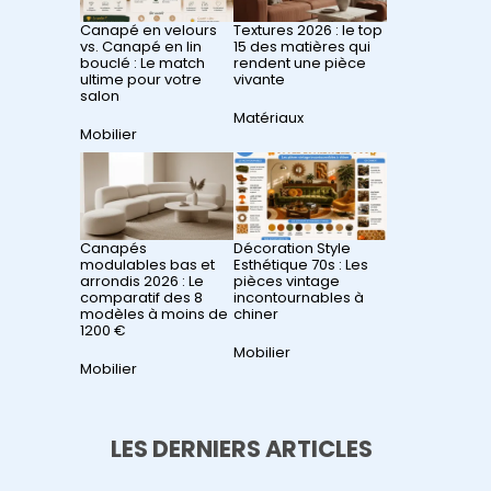
Canapé en velours
Textures 2026 : le top
vs. Canapé en lin
15 des matières qui
bouclé : Le match
rendent une pièce
ultime pour votre
vivante
salon
Par rapport à
Matériaux
Par rapport à
Mobilier
Canapés
Décoration Style
modulables bas et
Esthétique 70s : Les
arrondis 2026 : Le
pièces vintage
comparatif des 8
incontournables à
modèles à moins de
chiner
1200 €
Par rapport à
Mobilier
Par rapport à
Mobilier
LES DERNIERS ARTICLES