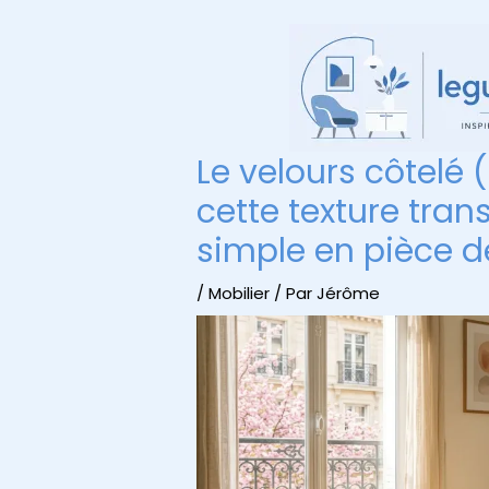
Aller
au
contenu
Le velours côtelé
cette texture tra
simple en pièce d
/
Mobilier
/ Par
Jérôme