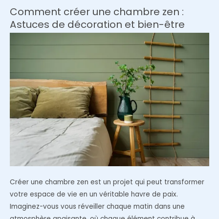
couleurs
Comment créer une chambre zen :
et
Astuces de décoration et bien-être
astuces
bien-
être
Créer une chambre zen est un projet qui peut transformer
votre espace de vie en un véritable havre de paix.
Imaginez-vous vous réveiller chaque matin dans une
atmosphère apaisante, où chaque élément contribue à