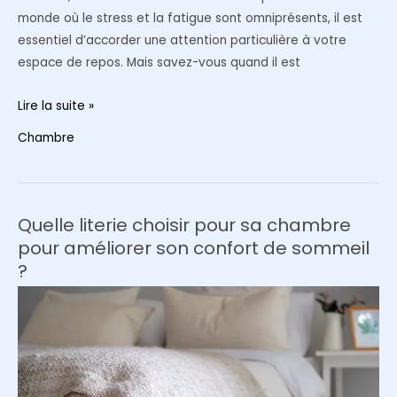
monde où le stress et la fatigue sont omniprésents, il est
essentiel d’accorder une attention particulière à votre
espace de repos. Mais savez-vous quand il est
Remplacement
Lire la suite »
de
Chambre
matelas
:
le
guide
Quelle literie choisir pour sa chambre
pour
pour améliorer son confort de sommeil
faire
?
le
meilleur
choix