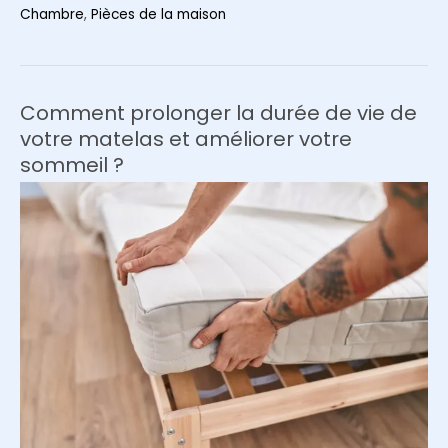
Romantique
Chambre
,
Pièces de la maison
Chambre
:
Créez
un
Comment prolonger la durée de vie de
Cocon
votre matelas et améliorer votre
d’Amour
sommeil ?
Qui
Vous
Ressemble