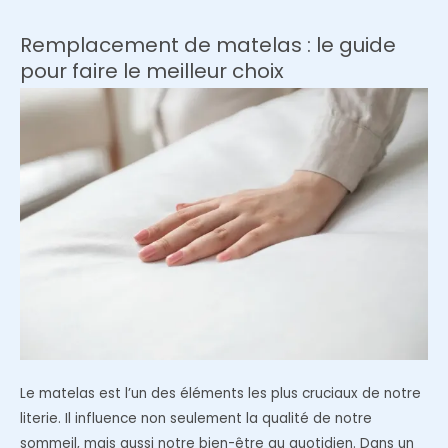
de
lit
Remplacement de matelas : le guide
parfaite
pour faire le meilleur choix
pour
votre
chambre
à
coucher
?
Le matelas est l’un des éléments les plus cruciaux de notre
literie. Il influence non seulement la qualité de notre
sommeil, mais aussi notre bien-être au quotidien. Dans un