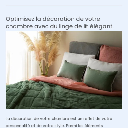
pour
sa
chambre
Optimisez la décoration de votre
pour
chambre avec du linge de lit élégant
améliorer
son
confort
de
sommeil
?
La décoration de votre chambre est un reflet de votre
personnalité et de votre style. Parmi les éléments