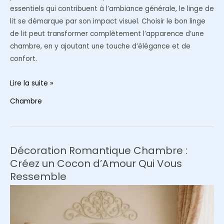
essentiels qui contribuent à l’ambiance générale, le linge de
lit se démarque par son impact visuel. Choisir le bon linge
de lit peut transformer complètement l’apparence d’une
chambre, en y ajoutant une touche d’élégance et de
confort.
Optimisez
Lire la suite »
la
Chambre
décoration
de
votre
chambre
Décoration Romantique Chambre :
avec
Créez un Cocon d’Amour Qui Vous
du
Ressemble
linge
de
lit
élégant