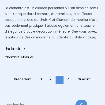
La chambre est un espace personnel où l’on aime se sentir
bien. Chaque détail compte, et parmi eux, la coiffeuse
occupe une place de choix. Cet élément de mobilier n’est
pas seulement pratique; il ajoute également une touche
d’élégance à votre décoration intérieure. Que vous soyez
amateur de design moderne ou adepte du style vintage,
Comment
Lire la suite »
choisir
Chambre
,
Mobilier
une
coiffeuse
pour
la
Pagination
←
Précédent
1
2
3
4
Suivant
→
décoration
d’article
de
sa
chambre
Reche