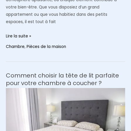
votre bien-être. Que vous disposiez d’un grand
appartement ou que vous habitiez dans des petits
espaces, il est tout à fait
Comment
Lire la suite »
créer
Chambre
,
Pièces de la maison
une
chambre
zen
:
Comment choisir la tête de lit parfaite
Astuces
pour votre chambre à coucher ?
de
décoration
et
bien-
être