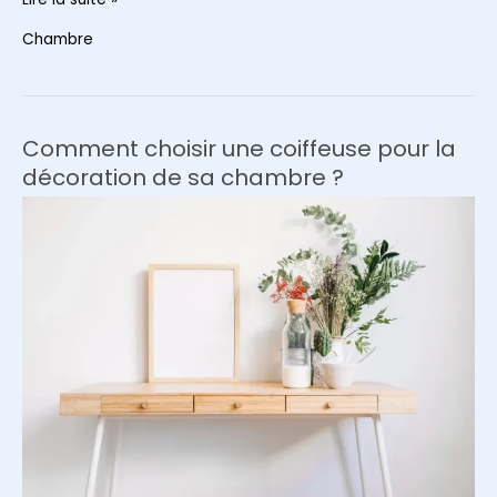
aménager
Chambre
un
dressing
fonctionnel
et
Comment choisir une coiffeuse pour la
esthétique
décoration de sa chambre ?
?