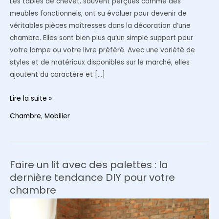
Les tables de chevet, souvent perçues comme des
meubles fonctionnels, ont su évoluer pour devenir de
véritables pièces maîtresses dans la décoration d’une
chambre. Elles sont bien plus qu’un simple support pour
votre lampe ou votre livre préféré. Avec une variété de
styles et de matériaux disponibles sur le marché, elles
ajoutent du caractère et […]
Les
Lire la suite »
tables
Chambre
,
Mobilier
de
chevet
comme
élément
Faire un lit avec des palettes : la
de
dernière tendance DIY pour votre
décoration
chambre
d’une
chambre