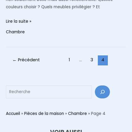
couleurs choisir ? Quels meubles privilégier ? Et
Quelles
Lire la suite »
sont
Chambre
les
dernières
tendances
pour
Pagination
←
Précédent
1
…
3
4
la
d’article
décoration
d’une
chambre
Reche
à
coucher
?
Accueil
»
Pièces de la maison
»
Chambre
»
Page 4