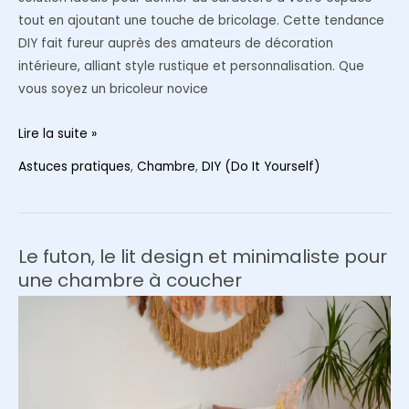
tout en ajoutant une touche de bricolage. Cette tendance
DIY fait fureur auprès des amateurs de décoration
intérieure, alliant style rustique et personnalisation. Que
vous soyez un bricoleur novice
Faire
Lire la suite »
un
Astuces pratiques
,
Chambre
,
DIY (Do It Yourself)
lit
avec
des
palettes
Le futon, le lit design et minimaliste pour
:
une chambre à coucher
la
dernière
tendance
DIY
pour
votre