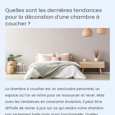
design
et
Quelles sont les dernières tendances
minimaliste
pour la décoration d’une chambre à
pour
coucher ?
une
chambre
à
coucher
La chambre à coucher est un sanctuaire personnel, un
espace où l’on se retire pour se ressourcer et rêver. Mais
avec les tendances en constante évolution, il peut être
difficile de rester à jour sur ce qui rendra votre chambre
non seulement belle mais aussi fonctionnelle. Quelles