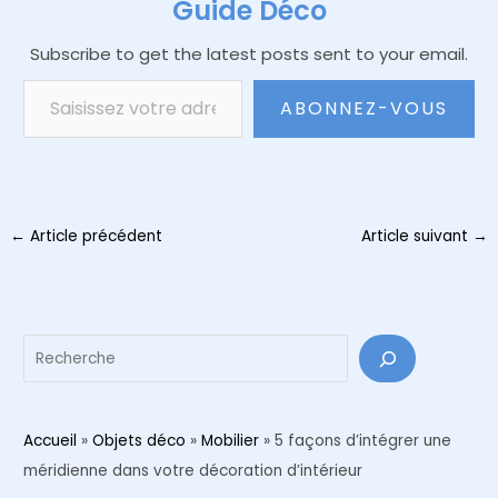
Guide Déco
Subscribe to get the latest posts sent to your email.
Saisissez votre adresse e-mail…
ABONNEZ-VOUS
Navigation
←
Article précédent
Article suivant
→
des
articles
Reche
Accueil
»
Objets déco
»
Mobilier
»
5 façons d’intégrer une
méridienne dans votre décoration d’intérieur