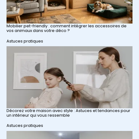
Mobilier pet-friendly : comment intégrer les accessoires de
vos animaux dans votre déco ?
Par rapport à
Astuces pratiques
Décorez votre maison avec style : Astuces et tendances pour
un intérieur qui vous ressemble
Par rapport à
Astuces pratiques