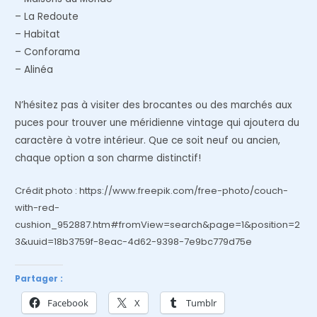
– La Redoute
– Habitat
– Conforama
– Alinéa
N’hésitez pas à visiter des brocantes ou des marchés aux
puces pour trouver une méridienne vintage qui ajoutera du
caractère à votre intérieur. Que ce soit neuf ou ancien,
chaque option a son charme distinctif!
Crédit photo : https://www.freepik.com/free-photo/couch-
with-red-
cushion_952887.htm#fromView=search&page=1&position=2
3&uuid=18b3759f-8eac-4d62-9398-7e9bc779d75e
Partager :
Facebook
X
Tumblr